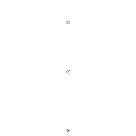
X3
X5
X6